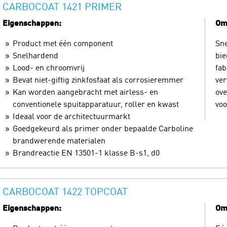
CARBOCOAT 1421 PRIMER
Eigenschappen:
Oms
Product met één component
Sne
Snelhardend
bie
Lood- en chroomvrij
fab
Bevat niet-giftig zinkfosfaat als corrosieremmer
ver
Kan worden aangebracht met airless- en
ove
conventionele spuitapparatuur, roller en kwast
voo
Ideaal voor de architectuurmarkt
Goedgekeurd als primer onder bepaalde Carboline
brandwerende materialen
Brandreactie EN 13501-1 klasse B-s1, d0
CARBOCOAT 1422 TOPCOAT
Eigenschappen:
Oms