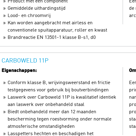
Product met één component
Eén
Gemiddelde uithardingstijd
de 
Lood- en chroomvrij
arc
Kan worden aangebracht met airless en
conventionele spuitapparatuur, roller en kwast
Brandreactie EN 13501-1 klasse B-s1, d0
CARBOWELD 11P
Eigenschappen:
Oms
Conform klasse B, wrijvingsweerstand en frictie
Een
testgegevens voor gebruik bij boutverbindingen
pri
Laswerk over Carboweld 11P is kwalitatief identiek
nam
aan laswerk over onbehandeld staal
pro
Biedt onbehandeld meer dan 12 maanden
pro
bescherming tegen roestvorming onder normale
sta
atmosferische omstandigheden
sta
Lasspetters hechten en beschadigen het