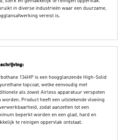
d, sterk en gemakkelijk te reinigen oppervlak.
ruikt in diverse industrieën waar een duurzame,
gglansafwerking vereist is.
chrijving:
bothane 134HP is een hoogglanzende High-Solid
yurethane topcoat, welke eenvoudig met
ditionele als zowel Airless apparatuur verspoten
 worden. Product heeft een uitstekende vloeiing
verwerkbaarheid, zodat aanzetten tot een
nimum beperkt worden en een glad, hard en
kelijk te reinigen oppervlak ontstaat.