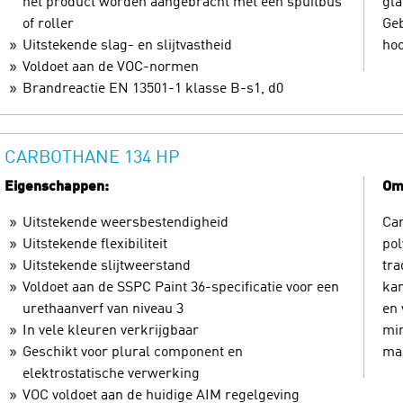
het product worden aangebracht met een spuitbus
gla
of roller
Geb
Uitstekende slag- en slijtvastheid
hoo
Voldoet aan de VOC-normen
Brandreactie EN 13501-1 klasse B-s1, d0
CARBOTHANE 134 HP
Eigenschappen:
Oms
Uitstekende weersbestendigheid
Car
Uitstekende flexibiliteit
pol
Uitstekende slijtweerstand
tra
Voldoet aan de SSPC Paint 36-specificatie voor een
kan
urethaanverf van niveau 3
en 
In vele kleuren verkrijgbaar
mi
Geschikt voor plural component en
mak
elektrostatische verwerking
VOC voldoet aan de huidige AIM regelgeving