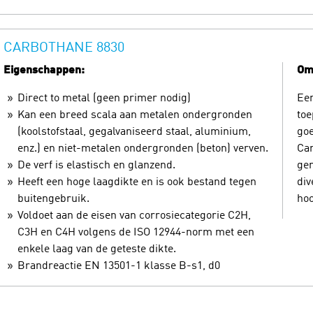
CARBOTHANE 8830
Eigenschappen:
Oms
Direct to metal (geen primer nodig)
Een
Kan een breed scala aan metalen ondergronden
toe
(koolstofstaal, gegalvaniseerd staal, aluminium,
go
enz.) en niet-metalen ondergronden (beton) verven.
Car
De verf is elastisch en glanzend.
gem
Heeft een hoge laagdikte en is ook bestand tegen
div
buitengebruik.
hoo
Voldoet aan de eisen van corrosiecategorie C2H,
C3H en C4H volgens de ISO 12944-norm met een
enkele laag van de geteste dikte.
Brandreactie EN 13501-1 klasse B-s1, d0