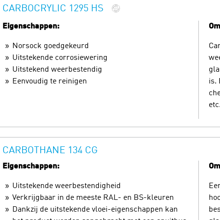
CARBOCRYLIC 1295 HS
Eigenschappen:
Oms
Norsock goedgekeurd
Car
Uitstekende corrosiewering
wee
Uitstekend weerbestendig
gla
Eenvoudig te reinigen
is.
che
etc
CARBOTHANE 134 CG
Eigenschappen:
Oms
Uitstekende weerbestendigheid
Ee
Verkrijgbaar in de meeste RAL- en BS-kleuren
ho
Dankzij de uitstekende vloei-eigenschappen kan
bes