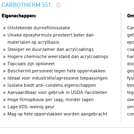
CARBOTHERM 551
Eigenschappen:
Oms
Uitstekende dunnefilmisolatie
Car
Unieke epoxyformule presteert beter dan
gef
materialen op acrylbasis
epo
Steviger en duurzamer dan acrylcoatings
coa
Hogere chemische weerstand dan acrylcoatings
har
Topcoats zijn optioneel
doo
Beschermt personeel tegen hete oppervlakken
ges
Ideaal voor industriële/agressieve toepassingen
fys
Isolatie biedt anti-condens eigenschappen
be
Aanvaardbaar voor gebruik in USDA-faciliteiten
teg
Hoge filmopbouw per laag; minder lagen
ove
Lage VOS; weinig geur
om 
Mag op hete oppervlakken worden aangebracht
con