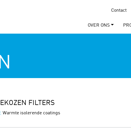
Contact
OVER ONS
PR
N
EKOZEN FILTERS
Warmte isolerende coatings